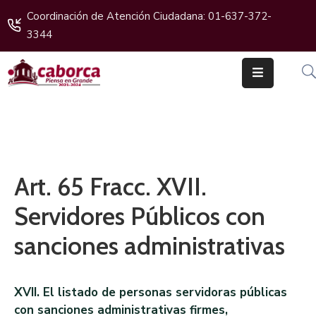
Coordinación de Atención Ciudadana: 01-637-372-
3344
Inicio
Gobierno
Cabildo
Ciudadanos
Art. 65 Fracc. XVII.
Transparencia
Servidores Públicos con
Boletines
sanciones administrativas
XVII. El listado de personas servidoras públicas
con sanciones administrativas firmes,