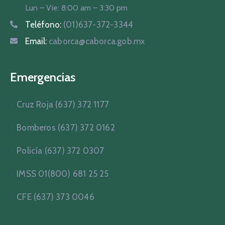
Lun – Vie: 8:00 am – 3:30 pm
Teléfono:
(01)637-372-3344
Email:
caborca@caborca.gob.mx
Emergencias
Cruz Roja (637) 372 1177
Bomberos (637) 372 0162
Policía (637) 372 0307
IMSS 01(800) 681 25 25
CFE (637) 373 0046