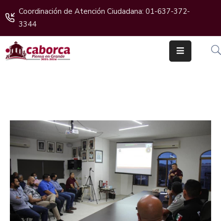
Coordinación de Atención Ciudadana: 01-637-372-
3344
Inicio
Gobierno
Cabildo
Ciudadanos
Transparencia
Boletines