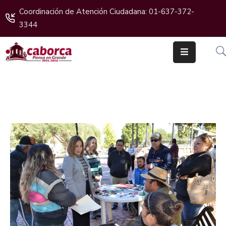
Coordinación de Atención Ciudadana: 01-637-372-
3344
Inicio
Gobierno
Cabildo
Ciudadanos
Transparencia
Boletines