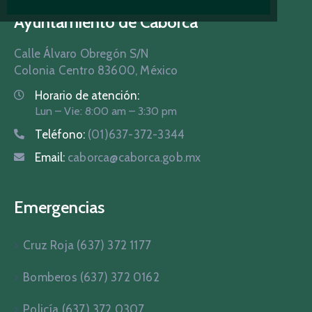
Ayuntamiento de Caborca
Calle Álvaro Obregón S/N
Colonia Centro 83600, México
Horario de atención:
Lun – Vie: 8:00 am – 3:30 pm
Teléfono:
(01)637-372-3344
Email:
caborca@caborca.gob.mx
Emergencias
Cruz Roja (637) 372 1177
Bomberos (637) 372 0162
Policía (637) 372 0307