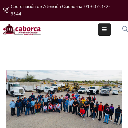
Coordinación de Atención Ciudadana: 01-637-372-
3344
Inicio
Gobierno
Cabildo
Ciudadanos
Transparencia
Boletines